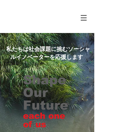
私たちは社会課題に挑むソーシャ
ルイノベーターを応援します
Shape
Our
Future
​each one
of us​