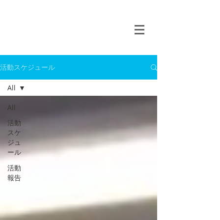
活動スケジュール
All
All
活動
スケ
ジュ
ール
活動
報告