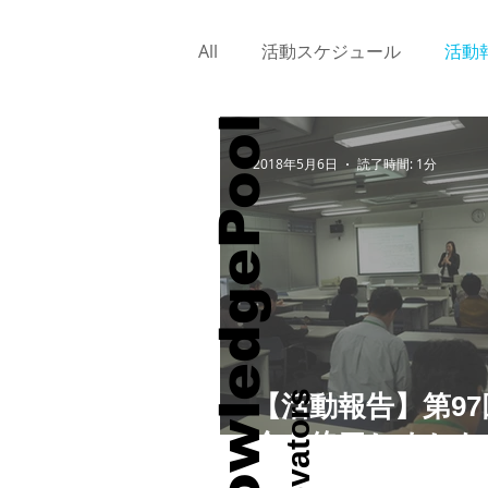
All
活動スケジュール
活動
NPO KnowledgePool
2018年5月6日
読了時間: 1分
【活動報告】第97
会を終了しました